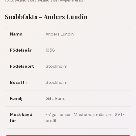
Foto:
tvkandis.se
/
tvkandis.se
(
AI-genererad
)
Snabbfakta –
Anders Lundin
Namn
Anders Lundin
Födelseår
1958
Födelseort
Stockholm
Bosatt i
Stockholm
Familj
Gift. Barn.
Mest känd
Fråga Lansen, Mästarnas mästare, SVT-
för
profil