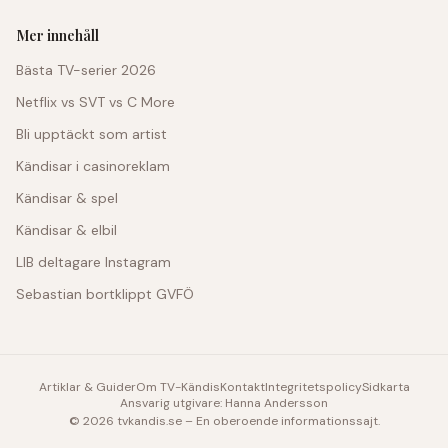
Mer innehåll
Bästa TV-serier 2026
Netflix vs SVT vs C More
Bli upptäckt som artist
Kändisar i casinoreklam
Kändisar & spel
Kändisar & elbil
LIB deltagare Instagram
Sebastian bortklippt GVFÖ
Artiklar & Guider
Om TV-Kändis
Kontakt
Integritetspolicy
Sidkarta
Ansvarig utgivare: Hanna Andersson
©
2026
tvkandis.se – En oberoende informationssajt.