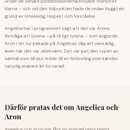
under de senare poddsessionerna började mönstret
klarna – och vid den tidpunkten hade de redan byggt en
grund av ömsesidig respekt och förståelse.
Angelica har i programmet sagt att det var Arons
förmåga att lyssna – på riktigt lyssna – som avgjorde.
Aron i sin tur pekade på Angelicas vilja att vara ärlig,
även när det var obekvämt. Det var just den typen av
samtal som till slut ledde till en förlovning som kändes
naturlig snarare än forcerad.
Därför pratas det om Angelica och
Aron
Angelica och Aron har fått en speciell plats bland