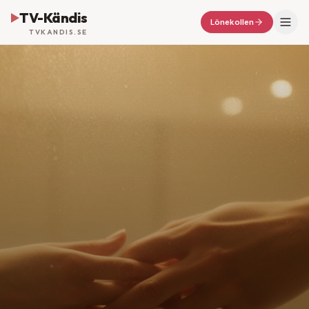
TV-Kändis
Lönekollen
TVKANDIS.SE