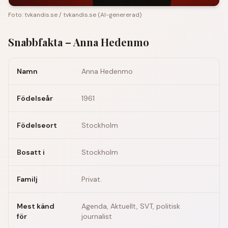
Foto:
tvkandis.se
/
tvkandis.se
(
AI-genererad
)
Snabbfakta –
Anna Hedenmo
Namn
Anna Hedenmo
Födelseår
1961
Födelseort
Stockholm
Bosatt i
Stockholm
Familj
Privat.
Mest känd
Agenda, Aktuellt, SVT, politisk
för
journalist