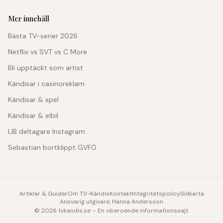
Mer innehåll
Bästa TV-serier 2026
Netflix vs SVT vs C More
Bli upptäckt som artist
Kändisar i casinoreklam
Kändisar & spel
Kändisar & elbil
LIB deltagare Instagram
Sebastian bortklippt GVFÖ
Artiklar & Guider
Om TV-Kändis
Kontakt
Integritetspolicy
Sidkarta
Ansvarig utgivare: Hanna Andersson
©
2026
tvkandis.se – En oberoende informationssajt.