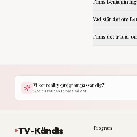
Finns Benjamin Ing
Vad står det om Be
Finns det trådar o
Vilket reality-program passar dig?
Gör quizet och ta reda på det
TV-Kändis
Program