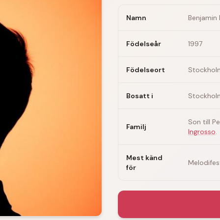
Namn
Benjamin 
Födelseår
1997
Födelseort
Stockhol
Bosatt i
Stockhol
Son till P
Familj
Ingrosso
.
Mest känd
Melodifest
för