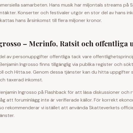
rsiella samarbeten. Hans musik har miljontals streams på Spo
ntäkter. Konserter och festivaler utgör en stor del av hans in
tas hans årsinkomst till flera miljoner kronor.
grosso
– Merinfo, Ratsit och offentliga 
 del av personuppgifter offentliga tack vare offentlighetsprinc
Benjamin Ingrosso
finns tillgänglig via publika register och sö
oll och Hitta.se. Genom dessa tjänster kan du hitta uppgifter 
ch taxerad inkomst.
Benjamin Ingrosso
på Flashback för att läsa diskussioner och 
åg att foruminlägg inte är verifierade källor. För korrekt ekon
so
rekommenderar vi istället att använda Skatteverkets officiel
änster.