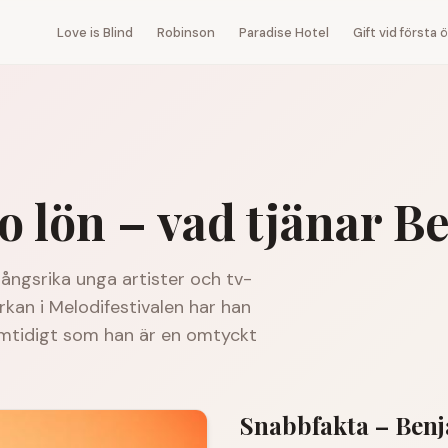
Love is Blind
Robinson
Paradise Hotel
Gift vid första
o
lön – vad tjänar
Be
ångsrika unga artister och tv-
kan i Melodifestivalen har han
samtidigt som han är en omtyckt
Snabbfakta –
Benj