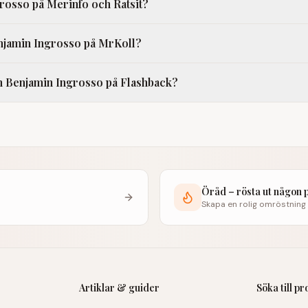
rosso på Merinfo och Ratsit?
njamin Ingrosso på MrKoll?
m Benjamin Ingrosso på Flashback?
Öråd – rösta ut någon 
Skapa en rolig omröstning
Artiklar & guider
Söka till p