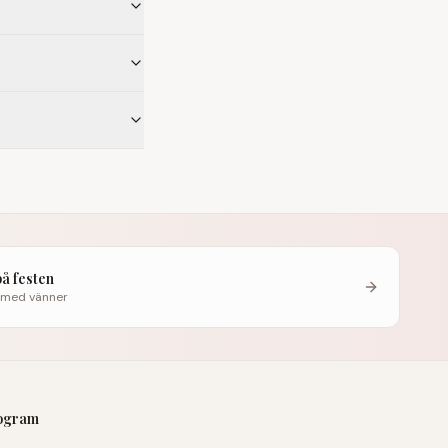
på festen
 med vänner
rogram