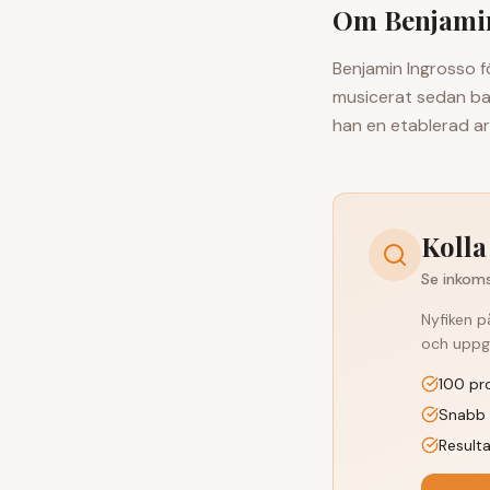
Om
Benjami
Benjamin Ingrosso f
musicerat sedan bar
han en etablerad ar
Kolla
Se inkoms
Nyfiken p
och uppgi
100 pr
Snabb 
Resulta