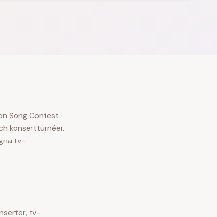
sion Song Contest
och konsertturnéer.
gna tv-
nserter, tv-