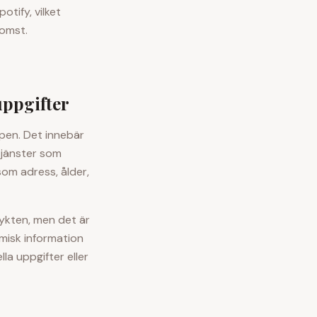
tify, vilket
komst.
uppgifter
ipen. Det innebär
ktjänster som
som adress, ålder,
rykten, men det är
omisk information
la uppgifter eller