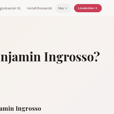
 ögonkastet XL
Hotell Romantik
Mer
Lönekollen
njamin Ingrosso
?
amin Ingrosso