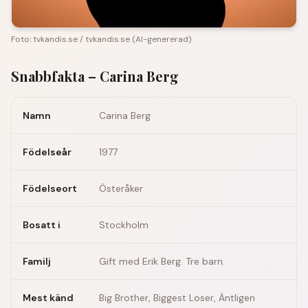
Foto:
tvkandis.se
/
tvkandis.se
(
AI-genererad
)
Snabbfakta –
Carina Berg
Namn
Carina Berg
Födelseår
1977
Födelseort
Österåker
Bosatt i
Stockholm
Familj
Gift med Erik Berg. Tre barn.
Mest känd
Big Brother, Biggest Loser, Äntligen