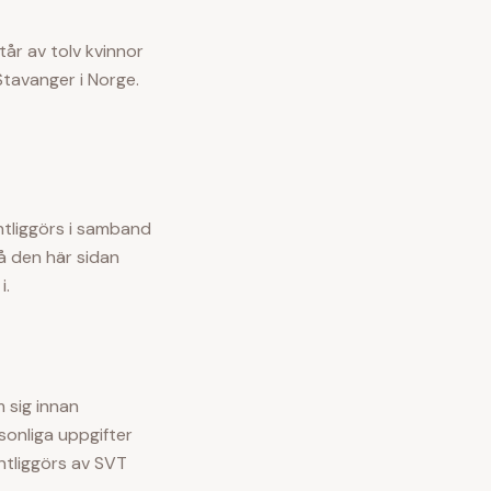
år av tolv kvinnor
 Stavanger i Norge.
ntliggörs i samband
å den här sidan
i.
m sig innan
sonliga uppgifter
ntliggörs av SVT