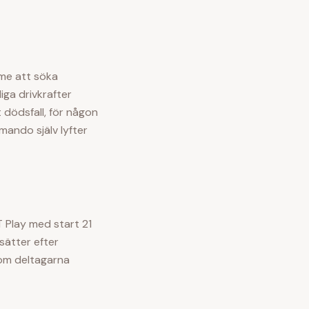
mme att söka
iga drivkrafter
t dödsfall, för någon
rmando
själv lyfter
T Play med start 21
sätter efter
som deltagarna