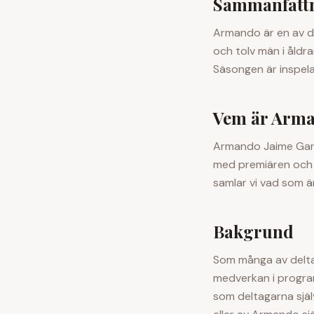
Sammanfatt
Armando
är en av d
och tolv män i åldra
Säsongen är inspel
Vem är
Arm
Armando Jaime Gar
med premiären och i
samlar vi vad som är
Bakgrund
Som många av delta
medverkan i program
som deltagarna själ