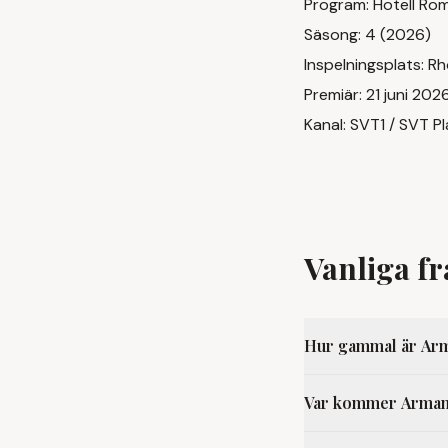
Program: Hotell Ro
Säsong: 4 (2026)
Inspelningsplats: R
Premiär: 21 juni 202
Kanal: SVT1 / SVT P
Vanliga f
Hur gammal är Ar
Var kommer Arman