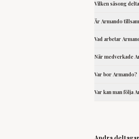
Vilken säsong delt
Är Armando tillsa
Vad arbetar Arma
När medverkade Ar
Var bor Armando?
Var kan man följa 
Ann Marie
Sandberg
Ch
Stockholm
Lj
66
år
HOTELL
H
Andra deltaga
ROMANTIK
R