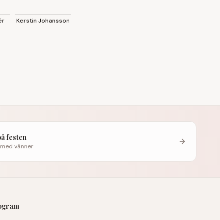
· 2026
♀
ér
Kerstin Johansson
på festen
 med vänner
rogram