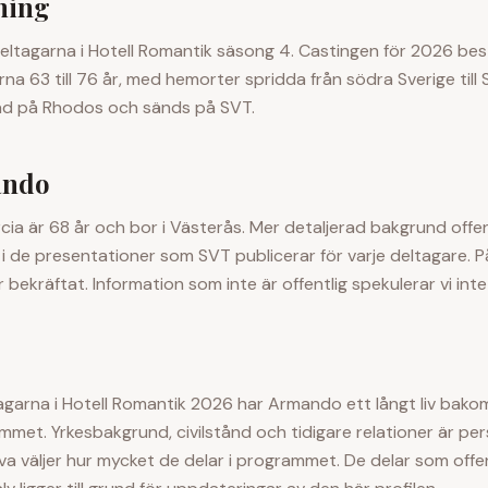
ning
eltagarna i Hotell Romantik säsong 4. Castingen för 2026 best
rna 63 till 76 år, med hemorter spridda från södra Sverige till
ad på Rhodos och sänds på SVT.
ando
cia
är
68
år och bor i
Västerås
. Mer detaljerad bakgrund offe
 de presentationer som SVT publicerar för varje deltagare. P
 bekräftat. Information som inte är offentlig spekulerar vi inte 
garna i Hotell Romantik 2026 har
Armando
ett långt liv bako
met. Yrkesbakgrund, civilstånd och tidigare relationer är per
va väljer hur mycket de delar i programmet. De delar som offe