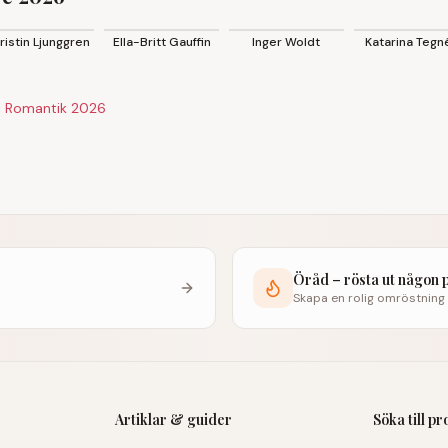
 2026
· 2026
· 2026
· 2026
♀
♀
♀
♀
ristin Ljunggren
Ella-Britt Gauffin
Inger Woldt
Katarina Tegn
ll Romantik 2026
Öråd – rösta ut någon 
Skapa en rolig omröstning
Artiklar & guider
Söka till p