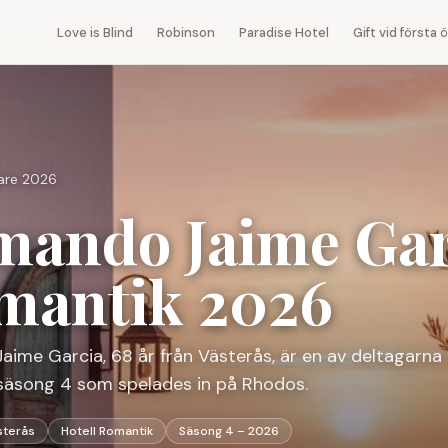
Love is Blind
Robinson
Paradise Hotel
Gift vid första
gare 2026
mando Jaime Gar
mantik 2026
aime Garcia
,
68
år från
Västerås
, är en av deltagarna 
säsong 4 som spelades in på Rhodos.
sterås
Hotell Romantik
Säsong 4 – 2026