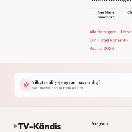
· 2026
·
♀
Ann Marie
Ch
Sandberg
Alla deltagare – Hote
Om Hotell Romantik
Reality 2026
Vilket reality-program passar dig?
Gör quizet och ta reda på det
TV-Kändis
Program