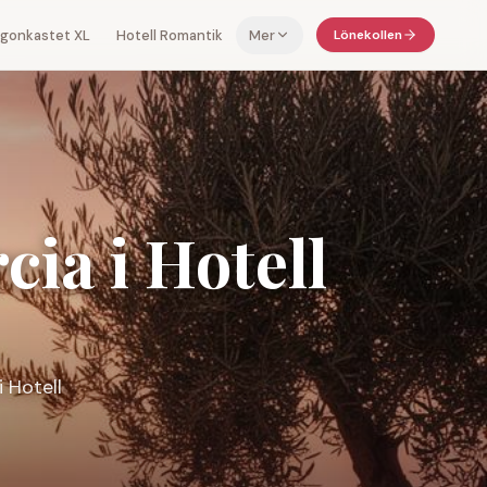
 ögonkastet XL
Hotell Romantik
Mer
Lönekollen
cia
i Hotell
i Hotell