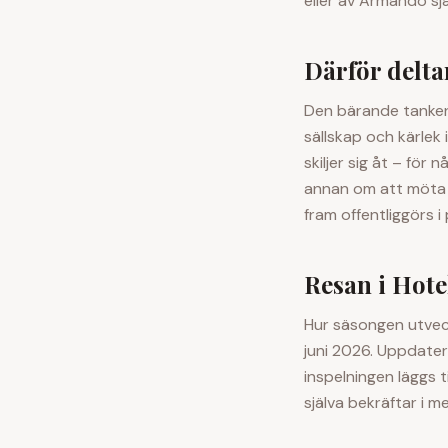
eller av
Armando
sjä
Därför delta
Den bärande tanken 
sällskap och kärlek
skiljer sig åt – för
annan om att möta n
fram offentliggörs 
Resan i Hot
Hur säsongen utveck
juni 2026. Uppdater
inspelningen läggs 
själva bekräftar i me