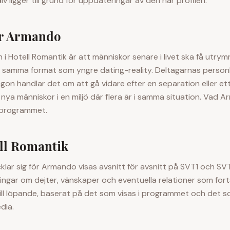
lv ligger till grund för uppdateringar av den här profilen.
r
Armando
i Hotell Romantik är att människor senare i livet ska få utry
 i samma format som yngre dating-reality. Deltagarnas personl
 någon handlar det om att gå vidare efter en separation eller et
ya människor i en miljö där flera är i samma situation. Vad
A
i programmet.
ell Romantik
lar sig för
Armando
visas avsnitt för avsnitt på SVT1 och SV
ingar om dejter, vänskaper och eventuella relationer som fort
till löpande, baserat på det som visas i programmet och det 
dia.