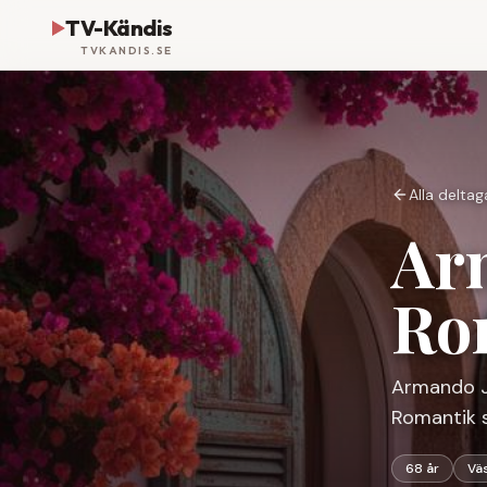
TV-Kändis
TVKANDIS.SE
Alla delta
Ar
Ro
Armando J
Romantik 
Armando Jaime Garcia
Västerås
68
år
68 år
Vä
HOTELL ROMANTIK ·