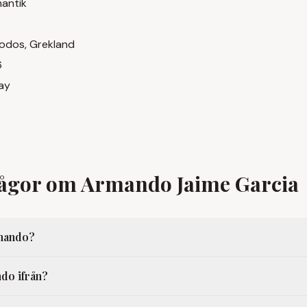
mantik
hodos, Grekland
6
lay
rågor om Armando Jaime Garcia
mando?
do ifrån?