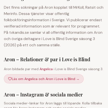
Det finns sökningar på
Aron
kopplat till MrKoll, Ratsit och
Merinfo. Dessa tjänster visar offentlig
folkbokföringsinformation i Sverige. Vi publicerar endast
verifierad information som är relevant för programmet.
På tvkandis.se samlar vi all offentlig information om
Aron
och övriga deltagare i Love is Blind Sverige säsong 3
(2026) på ett och samma ställe.
Aron
– Relationer & par i Love is Blind
Aron
bildade par med
Angelica
i Love is Blind Sverige säsong 3.
Läs om Angelica och Aron i Love is Blind
→
Aron
– Instagram & sociala medier
Sociala medier-länkar för
Aron
läggs till löpande. Kolla tillbaka
snart för
Aron
s Instagram och andra sociala medier.