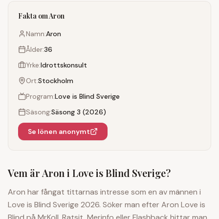
Fakta om
Aron
Namn:
Aron
Ålder:
36
Yrke:
Idrottskonsult
Ort:
Stockholm
Program:
Love is Blind Sverige
Säsong:
Säsong 3 (2026)
Se lönen anonymt
Vem är
Aron
i Love is Blind Sverige?
Aron har fångat tittarnas intresse som en av männen i
Love is Blind Sverige 2026. Söker man efter Aron Love is
Blind på MrKoll, Ratsit, Merinfo eller Flashback hittar man