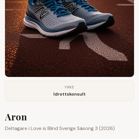
YRKE
Idrottskonsult
Aron
Deltagare i
Love is Blind Sverige
Säsong 3 (2026)