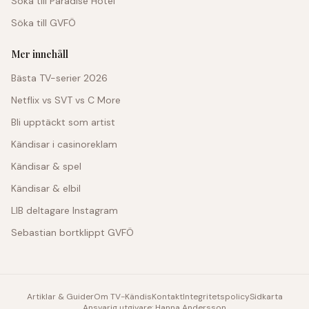
Söka till Paradise Hotel
Söka till GVFÖ
Mer innehåll
Bästa TV-serier 2026
Netflix vs SVT vs C More
Bli upptäckt som artist
Kändisar i casinoreklam
Kändisar & spel
Kändisar & elbil
LIB deltagare Instagram
Sebastian bortklippt GVFÖ
Artiklar & Guider
Om TV-Kändis
Kontakt
Integritetspolicy
Sidkarta
Ansvarig utgivare: Hanna Andersson