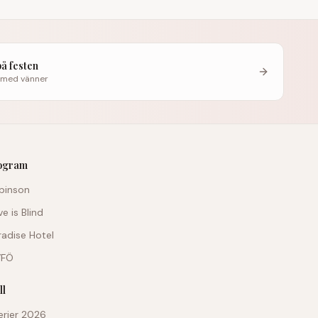
på festen
 med vänner
rogram
obinson
ve is Blind
aradise Hotel
VFÖ
ll
erier 2026