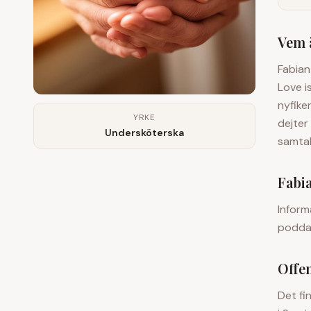
Vem 
Fabian
Love i
nyfike
YRKE
dejter
Undersköterska
samtal
Fabi
Infor
poddar
Offe
Det fi