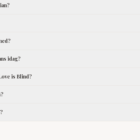
ian?
 med?
ans idag?
 Love is Blind?
n?
r?