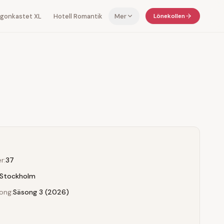
 ögonkastet XL
Hotell Romantik
Mer
Lönekollen
r:
37
Stockholm
ong:
Säsong 3 (2026)