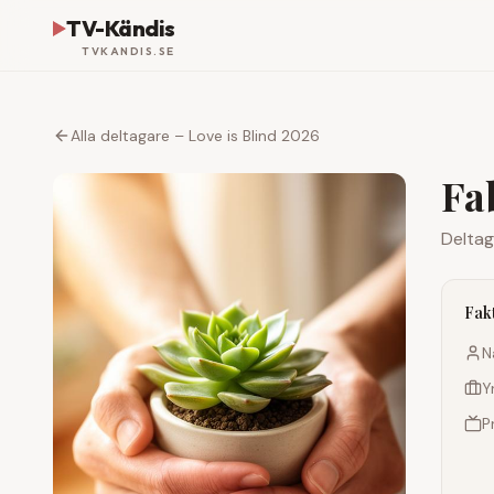
TV-Kändis
TVKANDIS.SE
Alla deltagare – Love is Blind 2026
Fa
Deltag
Fak
N
Y
P