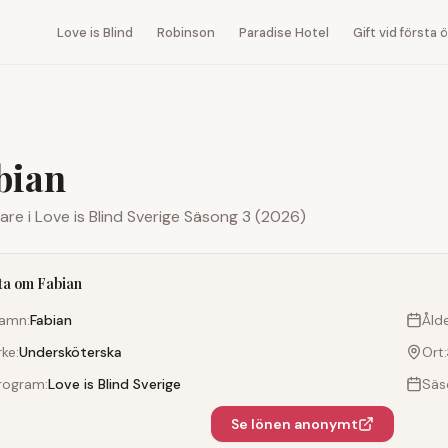
Love is Blind
Robinson
Paradise Hotel
Gift vid första
bian
are i
Love is Blind Sverige
Säsong 3 (2026)
ta om
Fabian
amn:
Fabian
Ålde
rke:
Undersköterska
Ort:
rogram:
Love is Blind Sverige
Säs
Se lönen anonymt