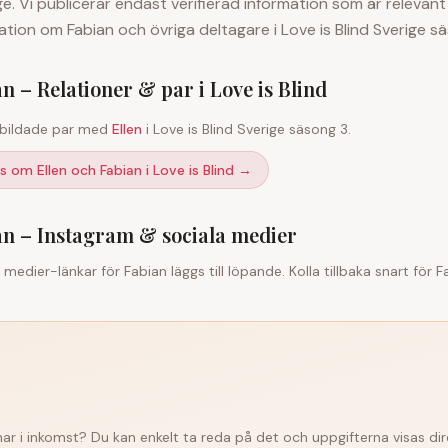
ige. Vi publicerar endast verifierad information som är relevant
mation om
Fabian
och övriga deltagare i Love is Blind Sverige 
an
– Relationer & par i Love is Blind
bildade par med
Ellen
i Love is Blind Sverige säsong 3.
s om Ellen och Fabian i Love is Blind
→
an
– Instagram & sociala medier
a medier-länkar för
Fabian
läggs till löpande. Kolla tillbaka snart för
F
 har i inkomst? Du kan enkelt ta reda på det och uppgifterna visas dir