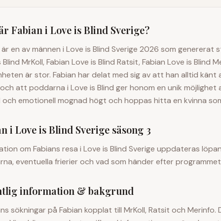
är
Fabian
i Love is Blind Sverige?
 är en av männen i Love is Blind Sverige 2026 som genererat s
s Blind MrKoll, Fabian Love is Blind Ratsit, Fabian Love is Blind 
nheten är stor. Fabian har delat med sig av att han alltid känt a
 och att poddarna i Love is Blind ger honom en unik möjlighet a
 och emotionell mognad högt och hoppas hitta en kvinna som 
an
i Love is Blind Sverige säsong 3
mation om
Fabian
s resa i
Love is Blind Sverige
uppdateras löpand
na, eventuella frierier och vad som händer efter programmet.
ntlig information & bakgrund
nns sökningar på
Fabian
kopplat till MrKoll, Ratsit och Merinfo.