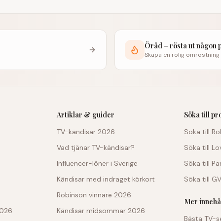
Öråd – rösta ut någon 
Skapa en rolig omröstning
Artiklar & guider
Söka till p
TV-kändisar 2026
Söka till R
Vad tjänar TV-kändisar?
Söka till Lo
Influencer-löner i Sverige
Söka till P
Kändisar med indraget körkort
Söka till G
Robinson vinnare 2026
Mer innehå
2026
Kändisar midsommar 2026
Bästa TV-s