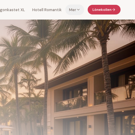
 ögonkastet XL
Hotell Romantik
Mer
Lönekollen