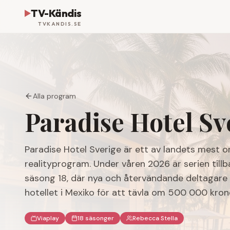
TV-Kändis
TVKANDIS.SE
Alla program
Paradise Hotel Sv
Paradise Hotel Sverige är ett av landets mest 
realityprogram. Under våren 2026 är serien till
säsong 18, där nya och återvändande deltagare f
hotellet i Mexiko för att tävla om 500 000 kron
Viaplay
18 säsonger
Rebecca Stella