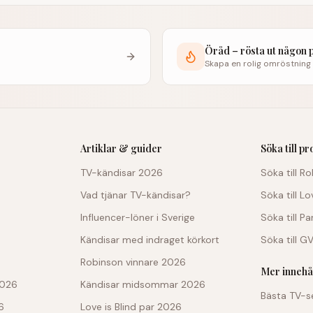
Öråd – rösta ut någon 
Skapa en rolig omröstning
Artiklar & guider
Söka till p
TV-kändisar 2026
Söka till R
Vad tjänar TV-kändisar?
Söka till Lo
Influencer-löner i Sverige
Söka till P
Kändisar med indraget körkort
Söka till G
Robinson vinnare 2026
Mer innehå
2026
Kändisar midsommar 2026
Bästa TV-s
6
Love is Blind par 2026