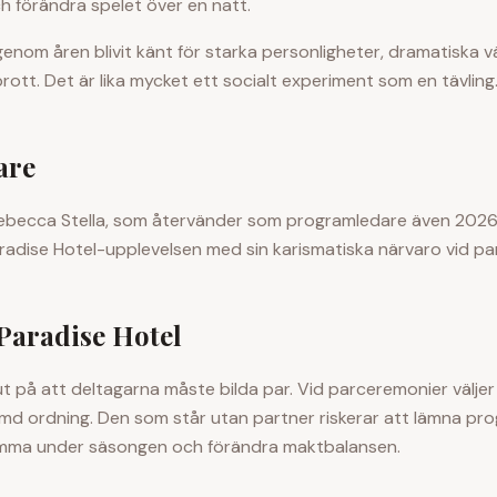
ch förändra spelet över en natt.
genom åren blivit känt för starka personligheter, dramatiska 
rott. Det är lika mycket ett socialt experiment som en tävling
are
Rebecca Stella, som återvänder som programledare även 2026.
aradise Hotel-upplevelsen med sin karismatiska närvaro vid p
 Paradise Hotel
ut på att deltagarna måste bilda par. Vid parceremonier välje
ämd ordning. Den som står utan partner riskerar att lämna p
komma under säsongen och förändra maktbalansen.