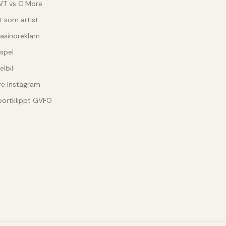
SVT vs C More
t som artist
casinoreklam
spel
elbil
re Instagram
bortklippt GVFÖ