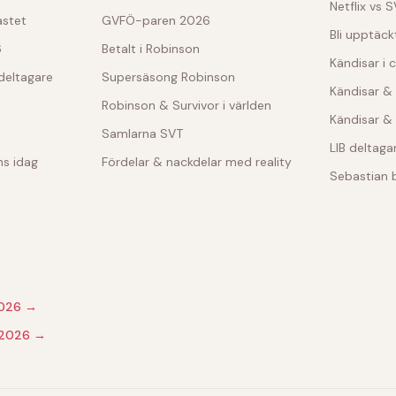
Netflix vs 
astet
GVFÖ-paren 2026
Bli upptäck
6
Betalt i Robinson
Kändisar i 
deltagare
Supersäsong Robinson
Kändisar & 
Robinson & Survivor i världen
Kändisar & 
Samlarna SVT
LIB deltaga
s idag
Fördelar & nackdelar med reality
Sebastian 
6
2026 →
 2026 →