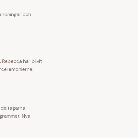
vändningar och
.
 Rebecca har blivit
arceremonierna.
r deltagarna
rogrammet. Nya