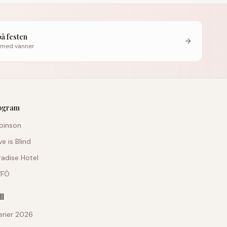
på festen
 med vänner
rogram
obinson
ve is Blind
aradise Hotel
VFÖ
ll
erier 2026