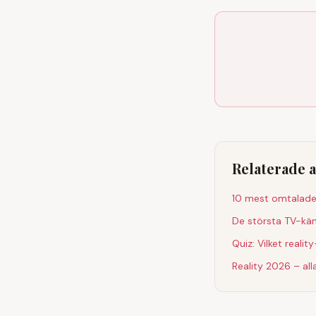
Relaterade a
10 mest omtalad
De största TV-kän
Quiz: Vilket reali
Reality 2026 – al