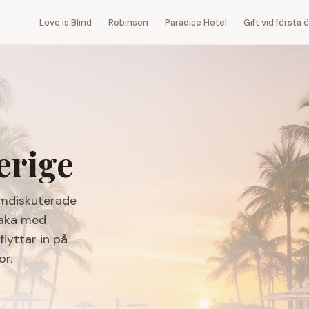
Love is Blind
Robinson
Paradise Hotel
Gift vid första
erige
omdiskuterade
baka med
lyttar in på
or.