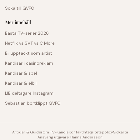
Söka till GVFÖ
Mer innehåll
Bästa TV-serier 2026
Netflix vs SVT vs C More
Bli upptäckt som artist
Kändisar i casinoreklam
Kändisar & spel
Kändisar & elbil
LIB deltagare Instagram
Sebastian bortklippt GVFÖ
Artiklar & Guider
Om TV-Kändis
Kontakt
Integritetspolicy
Sidkarta
Ansvarig utgivare: Hanna Andersson