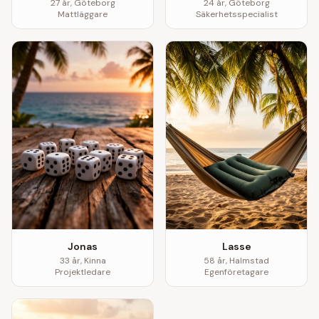
27
år,
Göteborg
24
år,
Göteborg
Mattläggare
Säkerhetsspecialist
Jonas
Lasse
33
år,
Kinna
58
år,
Halmstad
Projektledare
Egenföretagare