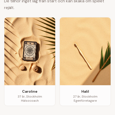
De tillhör inget lag från start och kan skaka om spelet
rejält.
Caroline
Halil
37
år,
Stockholm
27
år,
Stockholm
Hälsocoach
Egenföretagare