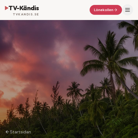
TV-Kändis
Lönekollen
TVKANDIS.SE
Startsidan