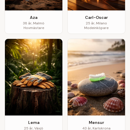
Aza
Carl-Oscar
38
år,
Malmö
25
år,
Milano
Hovmästare
Modeinköpare
Lema
Mensur
25
år,
Växjö
43
år,
Karlskrona