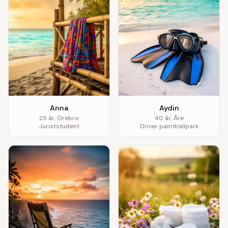
Anna
Aydin
25
år,
Örebro
40
år,
Åre
Juriststudent
Driver paintballpark