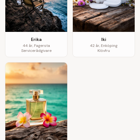
Erika
Iki
44
år,
Fagersta
42
år,
Enköping
Servicerådgivare
Klövfru