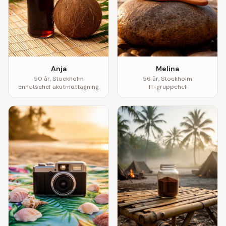
Anja
Melina
50
år,
Stockholm
56
år,
Stockholm
Enhetschef akutmottagning
IT-gruppchef